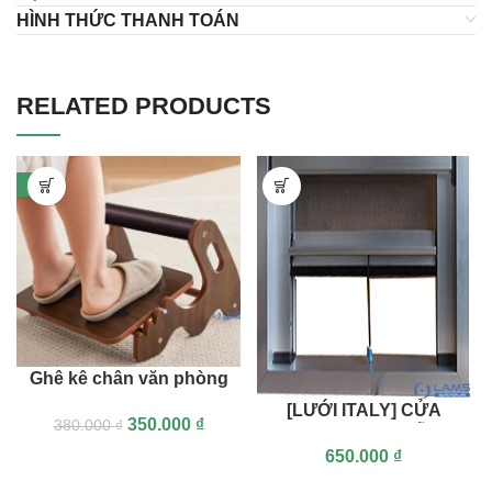
HÌNH THỨC THANH TOÁN
RELATED PRODUCTS
-8%
Ghê kê chân văn phòng
bằng gỗ, Giá Đỡ Chân
[LƯỚI ITALY] CỬA
350.000
₫
380.000
₫
Dưới Bàn Làm Việc –
LƯỚI CHỐNG MUỖI TỰ
Cải Thiện Tuần Hoàn
650.000
₫
CUỐN
Máu, Giảm Tê Chân