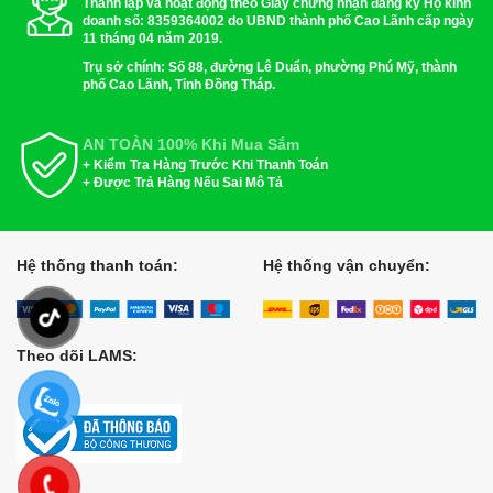
Thành lập và hoạt động theo Giấy chứng nhận đăng ký Hộ kinh
doanh số: 8359364002 do UBND thành phố Cao Lãnh cấp ngày
11 tháng 04 năm 2019.
Trụ sở chính: Số 88, đường Lê Duẩn, phường Phú Mỹ, thành
phố Cao Lãnh, Tỉnh Đồng Tháp.
AN TOÀN 100% Khi Mua Sắm
+ Kiểm Tra Hàng Trước Khi Thanh Toán
+ Được Trả Hàng Nếu Sai Mô Tả
Hệ thống thanh toán:
Hệ thống vận chuyển:
Theo dõi LAMS: