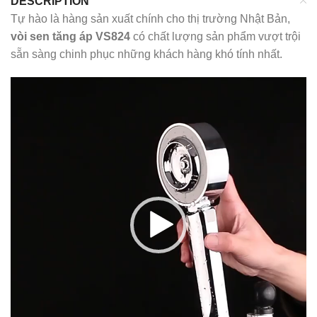
DESCRIPTION
Tự hào là hàng sản xuất chính cho thị trường Nhật Bản,
vòi sen tăng áp VS824
có chất lượng sản phẩm vượt trội
sẵn sàng chinh phục những khách hàng khó tính nhất.
Trình
chơi
Video