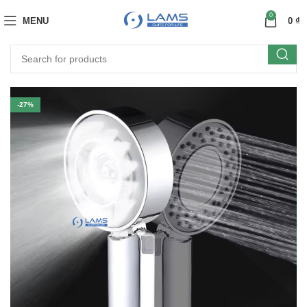
0
MENU
0
₫
-27%