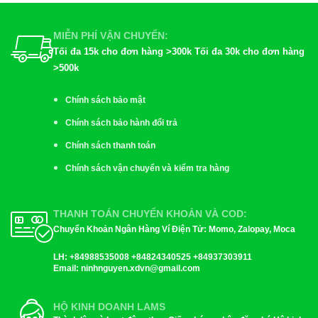
MIỄN PHÍ VẬN CHUYỂN:
Tối đa 15k cho đơn hàng >300k Tối đa 30k cho đơn hàng
>500k
Chính sách bảo mật
Chính sách bảo hành đổi trả
Chính sách thanh toán
Chính sách vận chuyển và kiểm tra hàng
THANH TOÁN CHUYỂN KHOẢN VÀ COD:
Chuyển Khoản Ngân Hàng Ví Điện Tử: Momo, Zalopay, Moca
LH:
+84988535008 +84824340525 +84937303911
Email
: ninhnguyen.xdvn@gmail.com
HỘ KINH DOANH LAMS