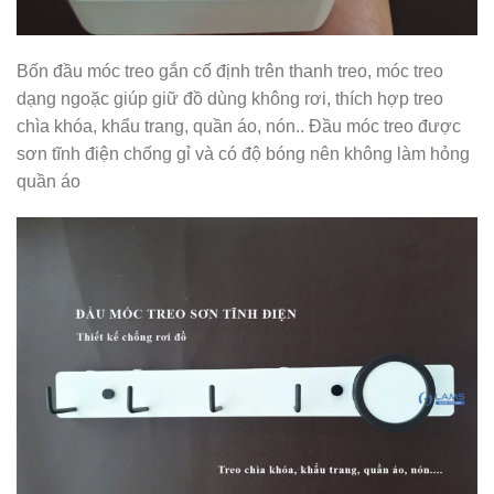
Bốn đầu móc treo gắn cố định trên thanh treo, móc treo
dạng ngoặc giúp giữ đồ dùng không rơi, thích hợp treo
chìa khóa, khẩu trang, quần áo, nón.. Đầu móc treo được
sơn tĩnh điện chống gỉ và có độ bóng nên không làm hỏng
quần áo