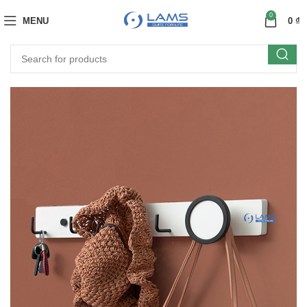
0
MENU
0
₫