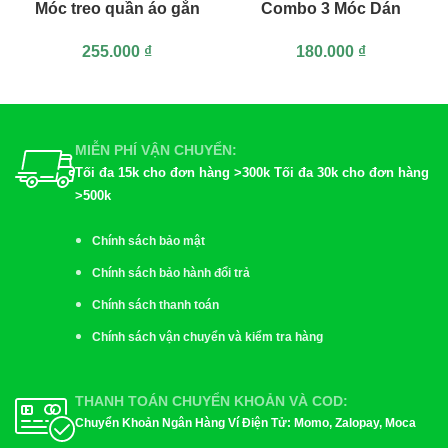
Móc treo quần áo gắn
Combo 3 Móc Dán
tường bằng gỗ MA17,
Tường Bằng Gỗ, Bộ 3
255.000
₫
180.000
₫
móc di chuyển
Móc Dán Tường Bằng
Gỗ
MIỄN PHÍ VẬN CHUYỂN:
Tối đa 15k cho đơn hàng >300k Tối đa 30k cho đơn hàng
>500k
Chính sách bảo mật
Chính sách bảo hành đổi trả
Chính sách thanh toán
Chính sách vận chuyển và kiểm tra hàng
THANH TOÁN CHUYỂN KHOẢN VÀ COD:
Chuyển Khoản Ngân Hàng Ví Điện Tử: Momo, Zalopay, Moca