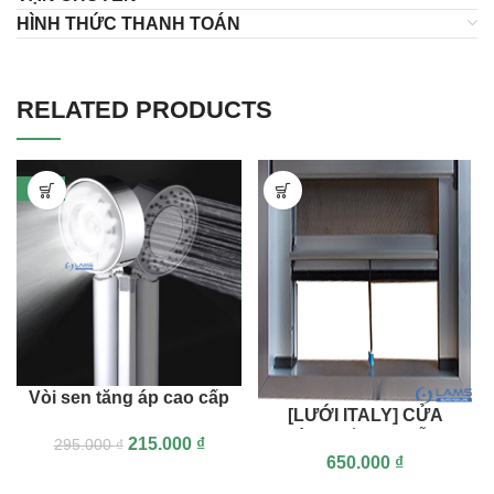
HÌNH THỨC THANH TOÁN
RELATED PRODUCTS
-27%
Vòi sen tăng áp cao cấp
[LƯỚI ITALY] CỬA
2 mặt phun 2 chế độ
LƯỚI CHỐNG MUỖI TỰ
215.000
₫
295.000
₫
phun VS824
650.000
₫
CUỐN