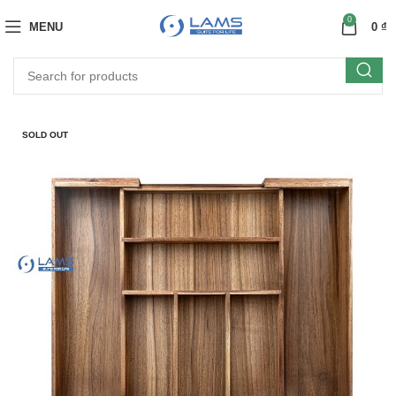
0
MENU
0
₫
SOLD OUT