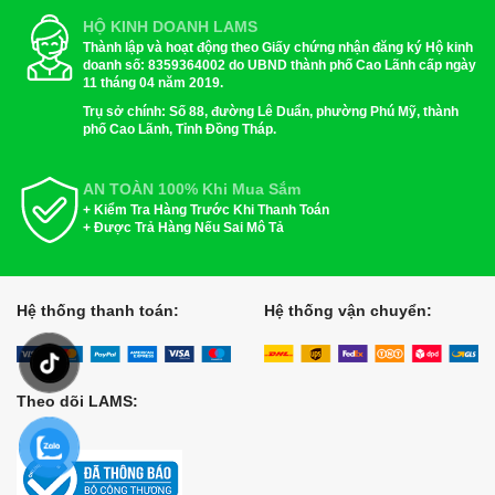
HỘ KINH DOANH LAMS
Thành lập và hoạt động theo Giấy chứng nhận đăng ký Hộ kinh
doanh số: 8359364002 do UBND thành phố Cao Lãnh cấp ngày
11 tháng 04 năm 2019.
Trụ sở chính: Số 88, đường Lê Duẩn, phường Phú Mỹ, thành
phố Cao Lãnh, Tỉnh Đồng Tháp.
AN TOÀN 100% Khi Mua Sắm
+ Kiểm Tra Hàng Trước Khi Thanh Toán
+ Được Trả Hàng Nếu Sai Mô Tả
Hệ thống thanh toán:
Hệ thống vận chuyển:
Theo dõi LAMS: