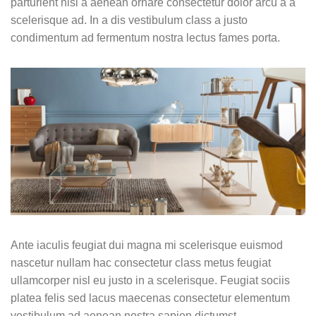
parturient nisl a aenean ornare consectetur dolor arcu a a
scelerisque ad. In a dis vestibulum class a justo
condimentum ad fermentum nostra lectus fames porta.
Ante iaculis feugiat dui magna mi scelerisque euismod
nascetur nullam hac consectetur class metus feugiat
ullamcorper nisl eu justo in a scelerisque. Feugiat sociis
platea felis sed lacus maecenas consectetur elementum
vestibulum ad aenean nostra sapien dictumst