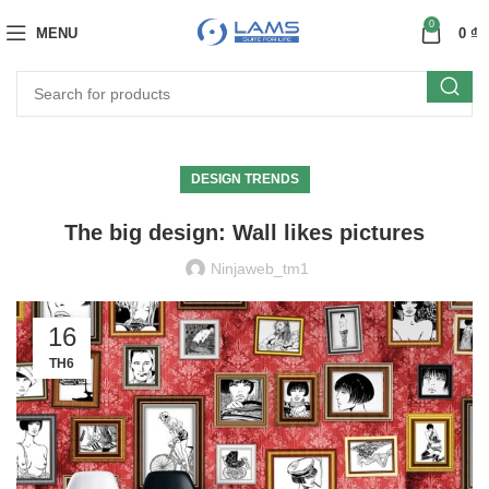
0
MENU
0
₫
DESIGN TRENDS
The big design: Wall likes pictures
Ninjaweb_tm1
16
TH6