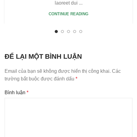
laoreet dui ...
CONTINUE READING
ĐỂ LẠI MỘT BÌNH LUẬN
Email của bạn sẽ không được hiển thị công khai.
Các
trường bắt buộc được đánh dấu
*
Bình luận
*