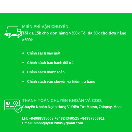
MIỄN PHÍ VẬN CHUYỂN:
Tối đa 15k cho đơn hàng >300k Tối đa 30k cho đơn hàng
>500k
Chính sách bảo mật
Chính sách bảo hành đổi trả
Chính sách thanh toán
Chính sách vận chuyển và kiểm tra hàng
THANH TOÁN CHUYỂN KHOẢN VÀ COD:
Chuyển Khoản Ngân Hàng Ví Điện Tử: Momo, Zalopay, Moca
LH:
+84988535008 +84824340525 +84937303911
Email
: ninhnguyen.xdvn@gmail.com