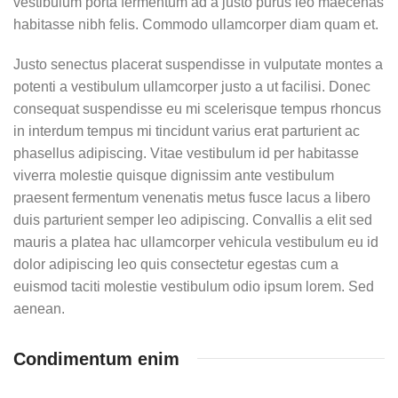
vestibulum porta fermentum ad a justo purus leo maecenas
habitasse nibh felis. Commodo ullamcorper diam quam et.
Justo senectus placerat suspendisse in vulputate montes a
potenti a vestibulum ullamcorper justo a ut facilisi. Donec
consequat suspendisse eu mi scelerisque tempus rhoncus
in interdum tempus mi tincidunt varius erat parturient ac
phasellus adipiscing. Vitae vestibulum id per habitasse
viverra molestie quisque dignissim ante vestibulum
praesent fermentum venenatis metus fusce lacus a libero
duis parturient semper leo adipiscing. Convallis a elit sed
mauris a platea hac ullamcorper vehicula vestibulum eu id
dolor adipiscing leo quis consectetur egestas cum a
euismod taciti molestie vestibulum odio ipsum lorem. Sed
aenean.
Condimentum enim