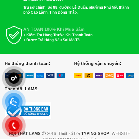
Trụ sở chính: Số 88, đường Lê Duẩn, phường Phú Mỹ, thành
phố Cao Lãnh, Tỉnh Đồng Tháp.
AN TOÀN 100% Khi Mua Sắm
+ Kiểm Tra Hàng Trước Khi Thanh Toán
+ Được Trả Hàng Nếu Sai Mô Tả
Hệ thống thanh toán:
Hệ thống vận chuyển:
Theo dõi LAMS:
NỘI THẤT LAMS
2016. Thiết kế bởi
TYPING SHOP
. WEBSITE