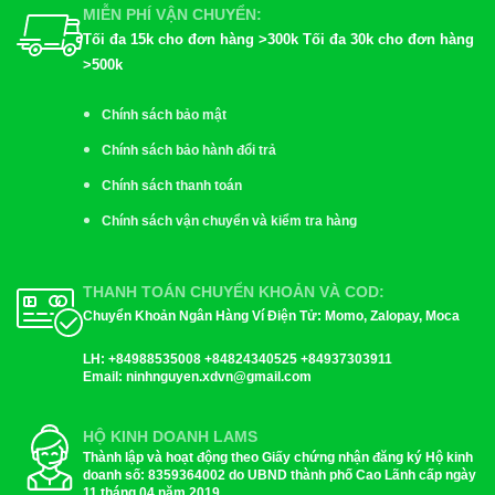
MIỄN PHÍ VẬN CHUYỂN:
Tối đa 15k cho đơn hàng >300k Tối đa 30k cho đơn hàng
>500k
Chính sách bảo mật
Chính sách bảo hành đổi trả
Chính sách thanh toán
Chính sách vận chuyển và kiểm tra hàng
THANH TOÁN CHUYỂN KHOẢN VÀ COD:
Chuyển Khoản Ngân Hàng Ví Điện Tử: Momo, Zalopay, Moca
LH:
+84988535008 +84824340525 +84937303911
Email
: ninhnguyen.xdvn@gmail.com
HỘ KINH DOANH LAMS
Thành lập và hoạt động theo Giấy chứng nhận đăng ký Hộ kinh
doanh số: 8359364002 do UBND thành phố Cao Lãnh cấp ngày
11 tháng 04 năm 2019.