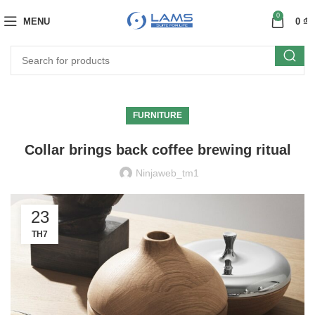
0
MENU
0
₫
FURNITURE
Collar brings back coffee brewing ritual
Ninjaweb_tm1
23
TH7