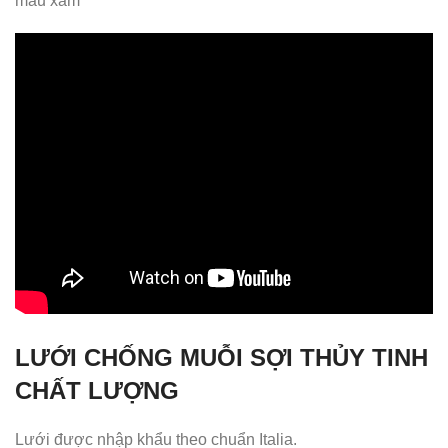
màu xám
LƯỚI CHỐNG MUỖI SỢI THỦY TINH
CHẤT LƯỢNG
Lưới được nhập khẩu theo chuẩn Italia.