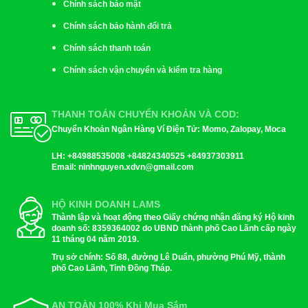
Chính sách bảo mật
Chính sách bảo hành đổi trả
Chính sách thanh toán
Chính sách vận chuyển và kiểm tra hàng
THANH TOÁN CHUYỂN KHOẢN VÀ COD:
Chuyển Khoản Ngân Hàng Ví Điện Tử: Momo, Zalopay, Moca
LH:
+84988535008 +84824340525 +84937303911
Email
: ninhnguyen.xdvn@gmail.com
HỘ KINH DOANH LAMS
Thành lập và hoạt động theo Giấy chứng nhận đăng ký Hộ kinh
doanh số: 8359364002 do UBND thành phố Cao Lãnh cấp ngày
11 tháng 04 năm 2019.
Trụ sở chính: Số 88, đường Lê Duẩn, phường Phú Mỹ, thành
phố Cao Lãnh, Tỉnh Đồng Tháp.
AN TOÀN 100% Khi Mua Sắm