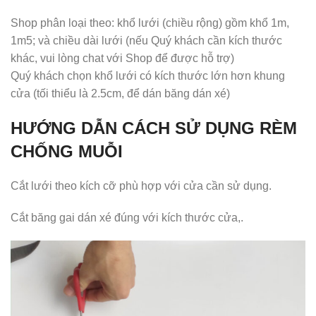
Shop phân loại theo: khổ lưới (chiều rộng) gồm khổ 1m,
1m5; và chiều dài lưới (nếu Quý khách cần kích thước
khác, vui lòng chat với Shop để được hỗ trợ)
Quý khách chọn khổ lưới có kích thước lớn hơn khung
cửa (tối thiểu là 2.5cm, để dán băng dán xé)
HƯỚNG DẪN CÁCH SỬ DỤNG RÈM
CHỐNG MUỖI
Cắt lưới theo kích cỡ phù hợp với cửa cần sử dụng.
Cắt băng gai dán xé đúng với kích thước cửa,.