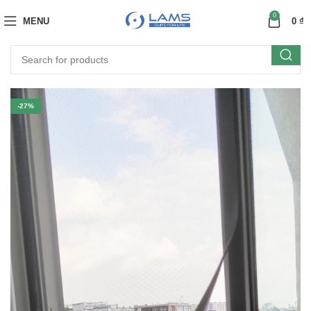
0
MENU
0
₫
-27%